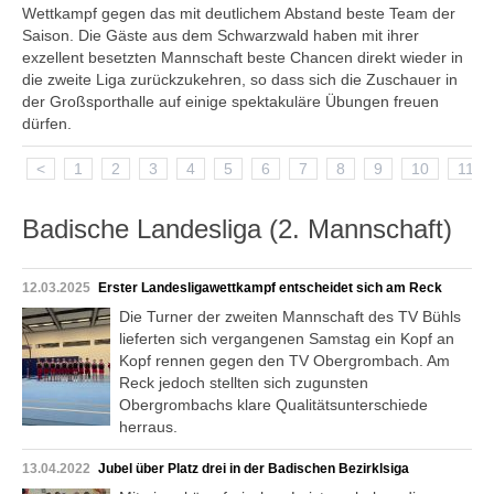
Wettkampf gegen das mit deutlichem Abstand beste Team der
Saison. Die Gäste aus dem Schwarzwald haben mit ihrer
exzellent besetzten Mannschaft beste Chancen direkt wieder in
die zweite Liga zurückzukehren, so dass sich die Zuschauer in
der Großsporthalle auf einige spektakuläre Übungen freuen
dürfen.
<
1
2
3
4
5
6
7
8
9
10
11
Badische Landesliga (2. Mannschaft)
12.03.2025
Erster Landesligawettkampf entscheidet sich am Reck
Die Turner der zweiten Mannschaft des TV Bühls
lieferten sich vergangenen Samstag ein Kopf an
Kopf rennen gegen den TV Obergrombach. Am
Reck jedoch stellten sich zugunsten
Obergrombachs klare Qualitätsunterschiede
herraus.
13.04.2022
Jubel über Platz drei in der Badischen Bezirklsiga