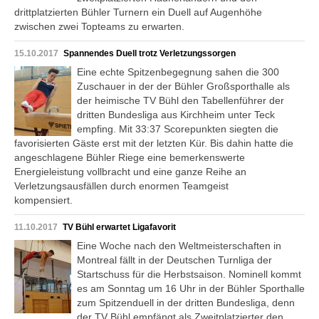
drittplatzierten Bühler Turnern ein Duell auf Augenhöhe
zwischen zwei Topteams zu erwarten.
15.10.2017
Spannendes Duell trotz Verletzungssorgen
Eine echte Spitzenbegegnung sahen die 300
Zuschauer in der der Bühler Großsporthalle als
der heimische TV Bühl den Tabellenführer der
dritten Bundesliga aus Kirchheim unter Teck
empfing. Mit 33:37 Scorepunkten siegten die
favorisierten Gäste erst mit der letzten Kür. Bis dahin hatte die
angeschlagene Bühler Riege eine bemerkenswerte
Energieleistung vollbracht und eine ganze Reihe an
Verletzungsausfällen durch enormen Teamgeist
kompensiert.
11.10.2017
TV Bühl erwartet Ligafavorit
Eine Woche nach den Weltmeisterschaften in
Montreal fällt in der Deutschen Turnliga der
Startschuss für die Herbstsaison. Nominell kommt
es am Sonntag um 16 Uhr in der Bühler Sporthalle
zum Spitzenduell in der dritten Bundesliga, denn
der TV Bühl empfängt als Zweitplatzierter den