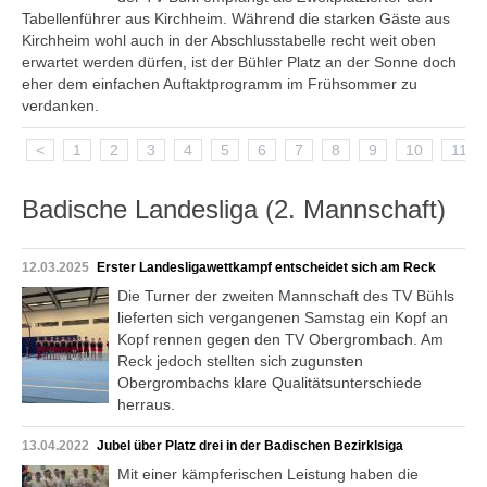
Tabellenführer aus Kirchheim. Während die starken Gäste aus
Kirchheim wohl auch in der Abschlusstabelle recht weit oben
erwartet werden dürfen, ist der Bühler Platz an der Sonne doch
eher dem einfachen Auftaktprogramm im Frühsommer zu
verdanken.
<
1
2
3
4
5
6
7
8
9
10
11
Badische Landesliga (2. Mannschaft)
12.03.2025
Erster Landesligawettkampf entscheidet sich am Reck
Die Turner der zweiten Mannschaft des TV Bühls
lieferten sich vergangenen Samstag ein Kopf an
Kopf rennen gegen den TV Obergrombach. Am
Reck jedoch stellten sich zugunsten
Obergrombachs klare Qualitätsunterschiede
herraus.
13.04.2022
Jubel über Platz drei in der Badischen Bezirklsiga
Mit einer kämpferischen Leistung haben die