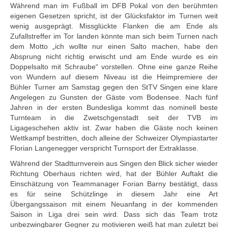
Während man im Fußball im DFB Pokal von den berühmten
eigenen Gesetzen spricht, ist der Glücksfaktor im Turnen weit
wenig ausgeprägt. Missglückte Flanken die am Ende als
Zufallstreffer im Tor landen könnte man sich beim Turnen nach
dem Motto „ich wollte nur einen Salto machen, habe den
Absprung nicht richtig erwischt und am Ende wurde es ein
Doppelsalto mit Schraube“ vorstellen. Ohne eine ganze Reihe
von Wundern auf diesem Niveau ist die Heimpremiere der
Bühler Turner am Samstag gegen den StTV Singen eine klare
Angelegen zu Gunsten der Gäste vom Bodensee. Nach fünf
Jahren in der ersten Bundesliga kommt das nominell beste
Turnteam in die Zwetschgenstadt seit der TVB im
Ligageschehen aktiv ist. Zwar haben die Gäste noch keinen
Wettkampf bestritten, doch alleine der Schweizer Olympiastarter
Florian Langenegger verspricht Turnsport der Extraklasse.
Während der Stadtturnverein aus Singen den Blick sicher wieder
Richtung Oberhaus richten wird, hat der Bühler Auftakt die
Einschätzung von Teammanager Forian Barny bestätigt, dass
es für seine Schützlinge in diesem Jahr eine Art
Übergangssaison mit einem Neuanfang in der kommenden
Saison in Liga drei sein wird. Dass sich das Team trotz
unbezwingbarer Gegner zu motivieren weiß hat man zuletzt bei