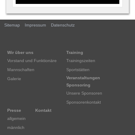
Sitemap
Impressum
Datenschutz
Wir über uns
Training
Vorstand und Funktionäre
Trainingszeiten
Mannschaften
Sportstätten
Veranstaltungen
Galerie
Sponsoring
Unsere Sponsoren
Sponsorenkontakt
Presse
Kontakt
allgemein
männlich