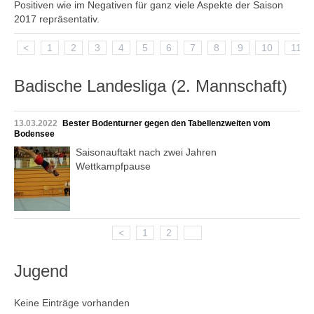
Positiven wie im Negativen für ganz viele Aspekte der Saison
2017 repräsentativ.
<
1
2
3
4
5
6
7
8
9
10
11
Badische Landesliga (2. Mannschaft)
13.03.2022
Bester Bodenturner gegen den Tabellenzweiten vom
Bodensee
Saisonauftakt nach zwei Jahren
Wettkampfpause
<
1
2
3
Jugend
Keine Einträge vorhanden