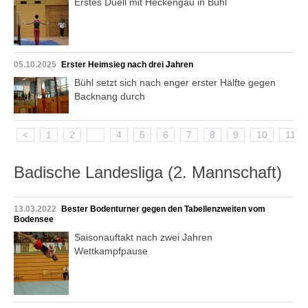
Erstes Duell mit Heckengäu in Bühl
05.10.2025
Erster Heimsieg nach drei Jahren
Bühl setzt sich nach enger erster Hälfte gegen
Backnang durch
<
1
2
3
4
5
6
7
8
9
10
11
Badische Landesliga (2. Mannschaft)
13.03.2022
Bester Bodenturner gegen den Tabellenzweiten vom
Bodensee
Saisonauftakt nach zwei Jahren
Wettkampfpause