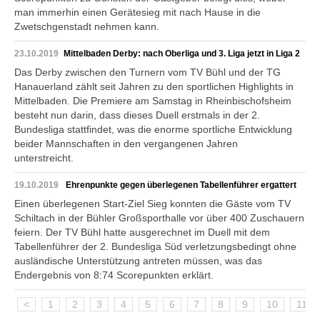
man immerhin einen Gerätesieg mit nach Hause in die
Zwetschgenstadt nehmen kann.
23.10.2019
Mittelbaden Derby: nach Oberliga und 3. Liga jetzt in Liga 2
Das Derby zwischen den Turnern vom TV Bühl und der TG
Hanauerland zählt seit Jahren zu den sportlichen Highlights in
Mittelbaden. Die Premiere am Samstag in Rheinbischofsheim
besteht nun darin, dass dieses Duell erstmals in der 2.
Bundesliga stattfindet, was die enorme sportliche Entwicklung
beider Mannschaften in den vergangenen Jahren
unterstreicht.
19.10.2019
Ehrenpunkte gegen überlegenen Tabellenführer ergattert
Einen überlegenen Start-Ziel Sieg konnten die Gäste vom TV
Schiltach in der Bühler Großsporthalle vor über 400 Zuschauern
feiern. Der TV Bühl hatte ausgerechnet im Duell mit dem
Tabellenführer der 2. Bundesliga Süd verletzungsbedingt ohne
ausländische Unterstützung antreten müssen, was das
Endergebnis von 8:74 Scorepunkten erklärt.
<
1
2
3
4
5
6
7
8
9
10
11