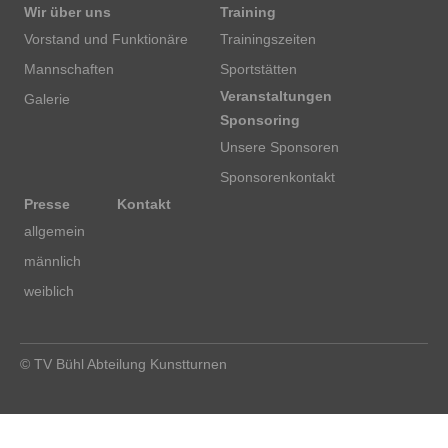
Wir über uns
Training
Vorstand und Funktionäre
Trainingszeiten
Mannschaften
Sportstätten
Veranstaltungen
Galerie
Sponsoring
Unsere Sponsoren
Sponsorenkontakt
Presse
Kontakt
allgemein
männlich
weiblich
© TV Bühl Abteilung Kunstturnen