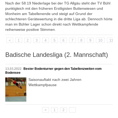
Nach der 58:19 Niederlage bei der TG Allgäu steht der TV Bühl
punktgleich mit den früheren Erstligisten Buttenwiesen und
Monheim am Tabellenende und steigt auf Grund der
schlechteren Gerätewertung in die dritte Liga ab. Dennoch hörte
man im Bühler Lager schon direkt nach Wettkampfende
reihenweise positive Stimmen.
<
1
2
3
4
5
6
7
8
9
10
11
Badische Landesliga (2. Mannschaft)
13.03.2022
Bester Bodenturner gegen den Tabellenzweiten vom
Bodensee
Saisonauftakt nach zwei Jahren
Wettkampfpause
<
1
2
3