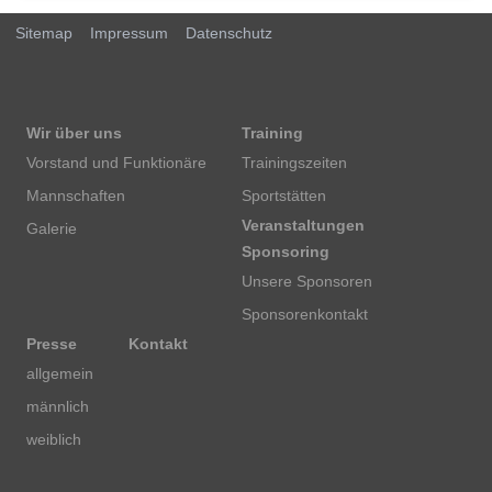
Sitemap
Impressum
Datenschutz
Wir über uns
Training
Vorstand und Funktionäre
Trainingszeiten
Mannschaften
Sportstätten
Veranstaltungen
Galerie
Sponsoring
Unsere Sponsoren
Sponsorenkontakt
Presse
Kontakt
allgemein
männlich
weiblich