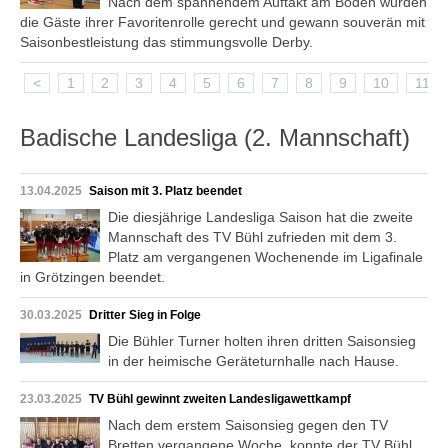
Nach dem spannendem Auftakt am Boden wurden
die Gäste ihrer Favoritenrolle gerecht und gewann souverän mit
Saisonbestleistung das stimmungsvolle Derby.
<
1
2
3
4
5
6
7
8
9
10
11
Badische Landesliga (2. Mannschaft)
13.04.2025
Saison mit 3. Platz beendet
Die diesjährige Landesliga Saison hat die zweite
Mannschaft des TV Bühl zufrieden mit dem 3.
Platz am vergangenen Wochenende im Ligafinale
in Grötzingen beendet.
30.03.2025
Dritter Sieg in Folge
Die Bühler Turner holten ihren dritten Saisonsieg
in der heimische Geräteturnhalle nach Hause.
23.03.2025
TV Bühl gewinnt zweiten Landesligawettkampf
Nach dem erstem Saisonsieg gegen den TV
Bretten vergangene Woche, konnte der TV Bühl