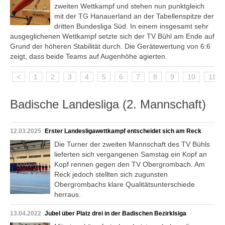
zweiten Wettkampf und stehen nun punktgleich
mit der TG Hanauerland an der Tabellenspitze der
dritten Bundesliga Süd. In einem insgesamt sehr
ausgeglichenen Wettkampf setzte sich der TV Bühl am Ende auf
Grund der höheren Stabilität durch. Die Gerätewertung von 6:6
zeigt, dass beide Teams auf Augenhöhe agierten.
<
1
2
3
4
5
6
7
8
9
10
11
Badische Landesliga (2. Mannschaft)
12.03.2025
Erster Landesligawettkampf entscheidet sich am Reck
Die Turner der zweiten Mannschaft des TV Bühls
lieferten sich vergangenen Samstag ein Kopf an
Kopf rennen gegen den TV Obergrombach. Am
Reck jedoch stellten sich zugunsten
Obergrombachs klare Qualitätsunterschiede
herraus.
13.04.2022
Jubel über Platz drei in der Badischen Bezirklsiga